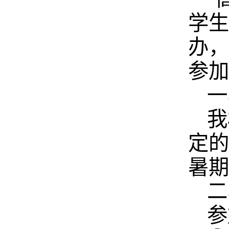
学生
办，
参加
一
我
定的
暑期
二
参