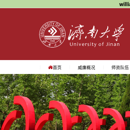
wil
首页
威廉概况
师资队伍
学院简介
学院领导
机构设置
院长寄语
地理位置
教授
副教授
讲师
名师访谈