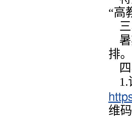
“高
三
暑
排。
四
1
htt
维码