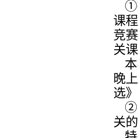
①
课程
竞赛
关课
本
晚上
选》
②
关的
特