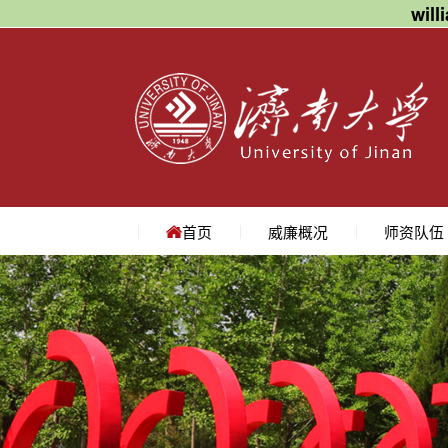
wil
首页
威廉概况
师资队伍
学院简介
学院领导
机构设置
院长寄语
地理位置
教授
副教授
讲师
名师访谈