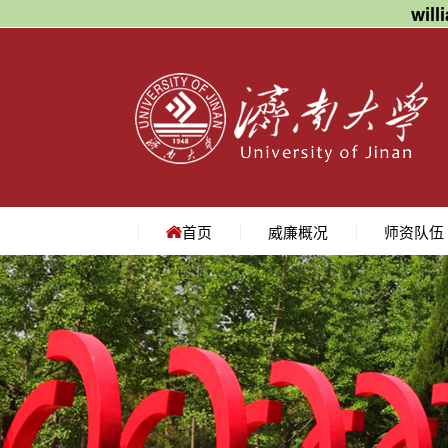
wil
首页
威廉概况
师资队伍
学院简介
学院领导
机构设置
院长寄语
地理位置
教授
副教授
讲师
名师访谈