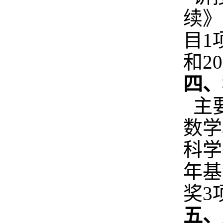
续》
目1
和2
四、
主要
数学
科学
年基
奖3
五、