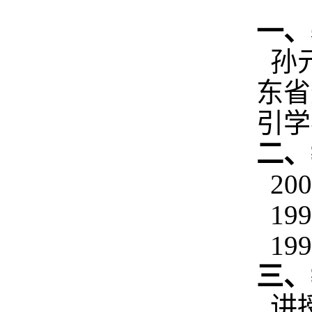
一、
孙元
东省
引学
二、
200
199
199
三、
讲授