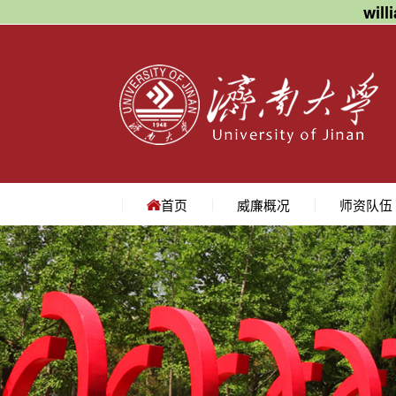
wil
首页
威廉概况
师资队伍
学院简介
学院领导
机构设置
院长寄语
地理位置
教授
副教授
讲师
名师访谈