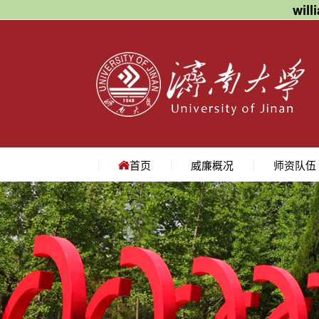
wil
首页
威廉概况
师资队伍
学院简介
学院领导
机构设置
院长寄语
地理位置
教授
副教授
讲师
名师访谈