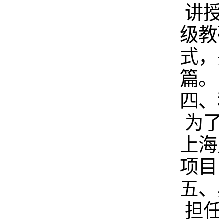
讲
级教
式，
篇。
四、
为
上海
项目
五、
担