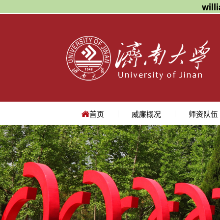
wil
首页
威廉概况
师资队伍
学院简介
学院领导
机构设置
院长寄语
地理位置
教授
副教授
讲师
名师访谈