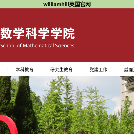
williamhill英国官网
本科教育
研究生教育
党建工作
威廉
本科专业
培养方案
教学获奖
课程建设
教学研究
中学数学教学案例
专业介绍
研究生培养
研究生导师
免试攻读研究生
组织机构
党建动态
党建规章
理论学习
关工委
数学
研究
学术