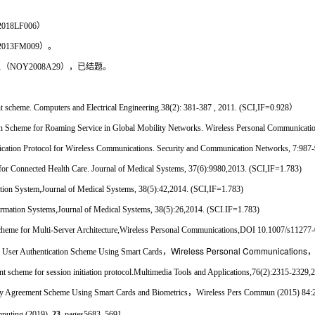
018LF006
）
2013FM009
）。
1
（
NOY2008A29
），已结题。
t scheme. Computers and Electrical Engineering.38(2): 381-387 , 2011. (SCI,IF=0.928
）
n Scheme for Roaming Service in Global Mobility Networks. Wireless Personal Communicatio
ation Protocol for Wireless Communications. Security and Communication Networks, 7:987-
r Connected Health Care. Journal of Medical Systems, 37(6):9980,2013. (SCI,IF=1.783)
ion System,Journal of Medical Systems, 38(5):42,2014. (SCI,IF=1.783)
rmation Systems,Journal of Medical Systems, 38(5):26,2014. (SCI.IF=1.783)
cheme for Multi-Server Architecture,Wireless Personal Communications,DOI 10.1007/s11277
Wireless Personal Communications
 User Authentication Scheme Using Smart Cards
，
 scheme for session initiation protocol.Multimedia Tools and Applications,76(2):2315-2329,
y Agreement Scheme Using Smart Cards and Biometrics
，
Wireless Pers Commun (2015) 84
mputing
(2019),
23
, pages5683–5691