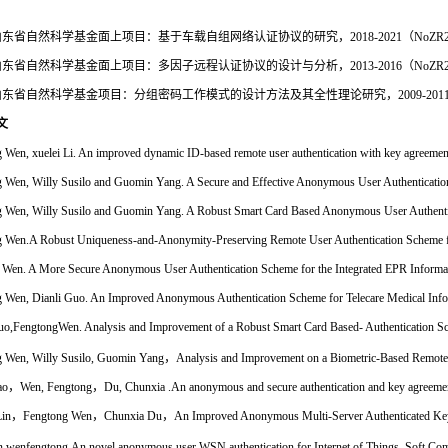
山东省自然科学基金面上项目：基于车载自组网络认证协议的研究，
2018-2021
（
NoZR2
山东省自然科学基金面上项目：多因子远程认证协议的设计与分析，
2013-2016
（
NoZR
山东省自然科学基金项目：分组密码工作模式的设计方法及其全性理论研究，
2009-201
文
 Wen, xuelei Li. An improved dynamic ID-based remote user authentication with key agreemen
 Wen, Willy Susilo and Guomin Yang. A Secure and Effective Anonymous User Authenticatio
 Wen, Willy Susilo and Guomin Yang. A Robust Smart Card Based Anonymous User Authentic
 Wen.A Robust Uniqueness-and-Anonymity-Preserving Remote User Authentication Scheme fo
Wen. A More Secure Anonymous User Authentication Scheme for the Integrated EPR Informat
 Wen, Dianli Guo. An Improved Anonymous Authentication Scheme for Telecare Medical Info
uo,FengtongWen. Analysis and Improvement of a Robust Smart Card Based- Authentication S
g Wen
,
Willy Susilo
,
Guomin Yang
，
Analysis and Improvement on a Biometric-Based Remote
ao
，
Wen, Fengtong
，
Du, Chunxia .An anonymous and secure authentication and key agreement
in
，
Fengtong Wen
，
Chunxia Du
，
An Improved Anonymous Multi-Server Authenticated Ke
n,wenfengtong.
An novel anonymous user WSN authentication for Internet of Things
.
Soft Co