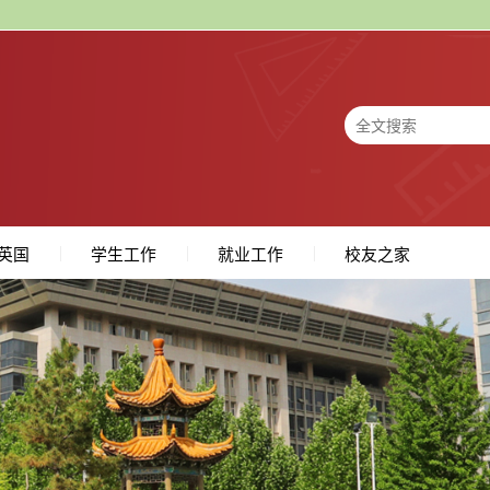
英国
学生工作
就业工作
校友之家
与交叉科学研究中心
所
交流
工作队伍
学工动态
团员之家
学生组织
学子风采
学生奖助
就业指导
就业政策
历年考研
招聘信息
校友风采
校友捐赠