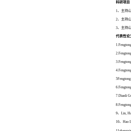
科研项目
1
、主持
2
、主持
3
、主持
代表性论
1.Fengtong
2.Fengtong
3.Fengtong
4.Fengtong
5Fengtong 
6.Fengtong
7.Dianli G
8.
Fengton
9
、
Lin, H
10
、
Hao L
11zhangxi