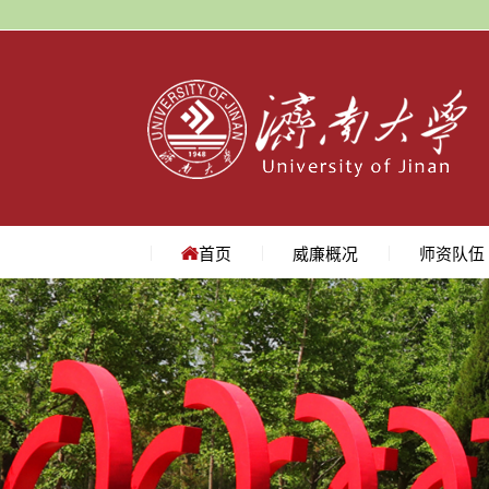
首页
威廉概况
师资队伍
学院简介
学院领导
机构设置
院长寄语
地理位置
教授
副教授
讲师
名师访谈