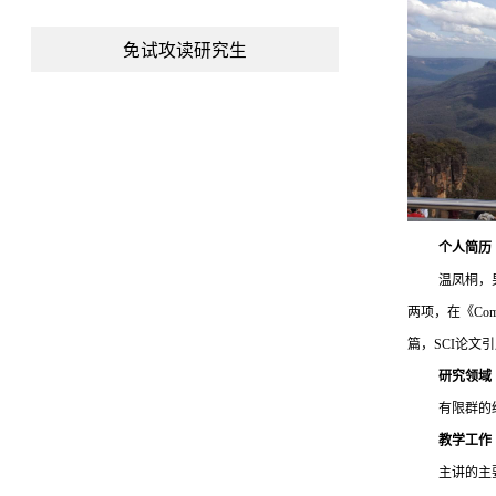
免试攻读研究生
个人简历
温凤桐，
两项，在《
Comp
篇，
SCI
论文引
研究领域
有限群的
教学工作
主讲的主