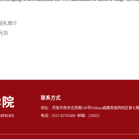
绍礼简介
元功
联系方式
地址：济南市南辛庄西路336号William威廉英国西校区第七
电话：0531-82765480 邮编：250022