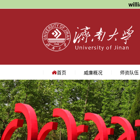
wil
首页
威廉概况
师资队伍
学院简介
学院领导
机构设置
院长寄语
地理位置
教授
副教授
讲师
名师访谈