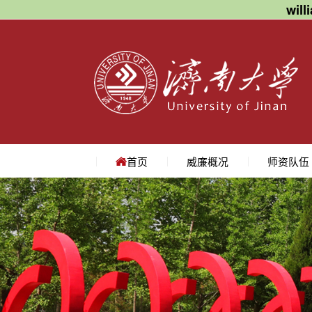
wil
首页
威廉概况
师资队伍
学院简介
学院领导
机构设置
院长寄语
地理位置
教授
副教授
讲师
名师访谈