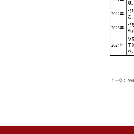
斌
马
2022年
安
马
2023
年
陈
胡
2024
年
王
燕
W
上一条：