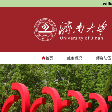
wil
首页
威廉概况
师资队伍
学院简介
学院领导
机构设置
院长寄语
地理位置
教授
副教授
讲师
名师访谈