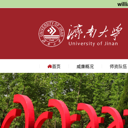
wil
首页
威廉概况
师资队伍
学院简介
学院领导
机构设置
院长寄语
地理位置
教授
副教授
讲师
名师访谈