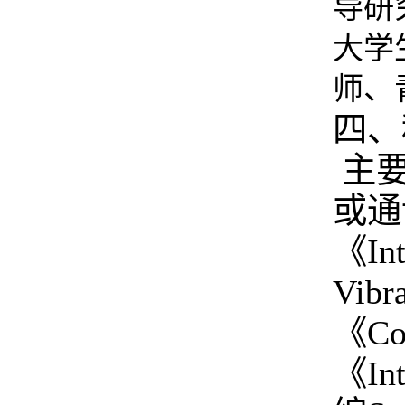
导研
大学
师、
四、
主
或通
《
In
Vibr
《
Co
《
In