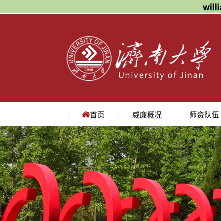
wil
首页
威廉概况
师资队伍
学院简介
学院领导
机构设置
院长寄语
地理位置
教授
副教授
讲师
名师访谈