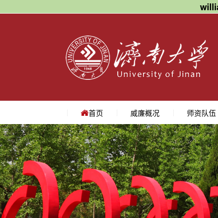
wil
首页
威廉概况
师资队伍
学院简介
学院领导
机构设置
院长寄语
地理位置
教授
副教授
讲师
名师访谈